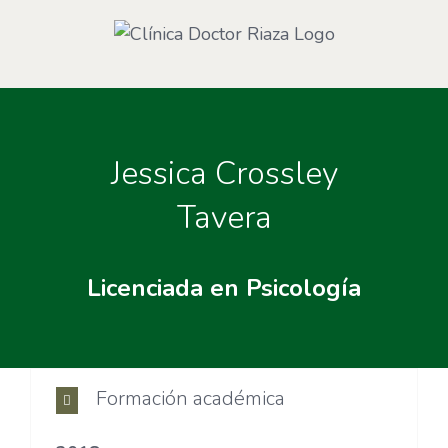
Saltar
al
contenido
Jessica Crossley
Tavera
Licenciada en Psicología
Formación académica