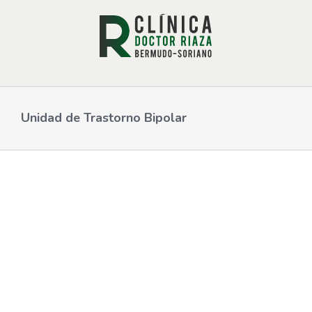
Saltar
al
contenido
Unidad de Trastorno Bipolar
Unidad de trastorno